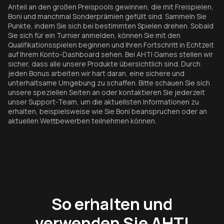
Anteil an den großen Preispools gewinnen, die mit Freispielen,
Boni und manchmal Sonderprämien gefüllt sind. Sammeln Sie
Punkte, indem Sie sich bei bestimmten Spielen drehen. Sobald
Sie sich für ein Turnier anmelden, können Sie mit den
Qualifikationsspielen beginnen und Ihren Fortschritt in Echtzeit
auf Ihrem Konto-Dashboard sehen. Bei AHTI Games stellen wir
sicher, dass alle unsere Produkte übersichtlich sind. Durch
jeden Bonus arbeiten wir hart daran, eine sichere und
unterhaltsame Umgebung zu schaffen. Bitte schauen Sie sich
unsere speziellen Seiten an oder kontaktieren Sie jederzeit
unser Support-Team, um die aktuellsten Informationen zu
erhalten, beispielsweise wie Sie Boni beanspruchen oder an
aktuellen Wettbewerben teilnehmen können.
So erhalten und
verwenden Sie AHTI