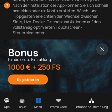
Nach der Installation der App können Sie sich schnell
anmelden oder ein Konto erstellen. Wisch- und
Tippgesten erleichtern den Wechsel zwischen
Slots, Live-Dealer-Tischen und Aktionen auf den
vollständig optimierten Touchscreen-
Steuerelementen.
Alle digitalen Produkte sind für den Einsatz auf kleineren
Bonus
Bildschirmen konzipiert, sodass Ton und Grafik klar und
eindringlich bleiben.
für die erste Einzahlung
1000 € + 250 FS
Registrieren
Der Grund, warum Sie sich für
App
Bonus
Promo-Code
Bonus ohne Einzahlung
unsere App entscheiden sollten
Menü