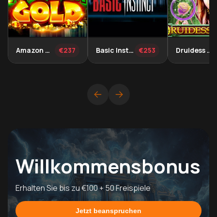
Amazon Gold
€237
Basic Instinct
€253
Druidess Gold
Willkommensbonus
Erhalten Sie bis zu €100 + 50 Freispiele
Jetzt beanspruchen