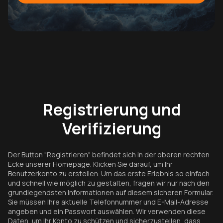
Registrierung und
Verifizierung
Der Button "Registrieren" befindet sich in der oberen rechten
Ecke unserer Homepage. Klicken Sie darauf, um Ihr
Benutzerkonto zu erstellen. Um das erste Erlebnis so einfach
und schnell wie möglich zu gestalten, fragen wir nur nach den
grundlegendsten Informationen auf diesem sicheren Formular.
Sie müssen Ihre aktuelle Telefonnummer und E-Mail-Adresse
angeben und ein Passwort auswählen. Wir verwenden diese
Daten, um Ihr Konto zu schützen und sicherzustellen, dass