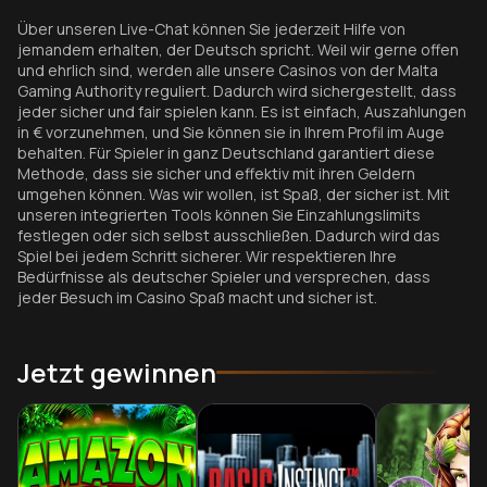
Über unseren Live-Chat können Sie jederzeit Hilfe von
jemandem erhalten, der Deutsch spricht. Weil wir gerne offen
und ehrlich sind, werden alle unsere Casinos von der Malta
Gaming Authority reguliert. Dadurch wird sichergestellt, dass
jeder sicher und fair spielen kann. Es ist einfach, Auszahlungen
in € vorzunehmen, und Sie können sie in Ihrem Profil im Auge
behalten. Für Spieler in ganz Deutschland garantiert diese
Methode, dass sie sicher und effektiv mit ihren Geldern
umgehen können. Was wir wollen, ist Spaß, der sicher ist. Mit
unseren integrierten Tools können Sie Einzahlungslimits
festlegen oder sich selbst ausschließen. Dadurch wird das
Spiel bei jedem Schritt sicherer. Wir respektieren Ihre
Bedürfnisse als deutscher Spieler und versprechen, dass
jeder Besuch im Casino Spaß macht und sicher ist.
Jetzt gewinnen