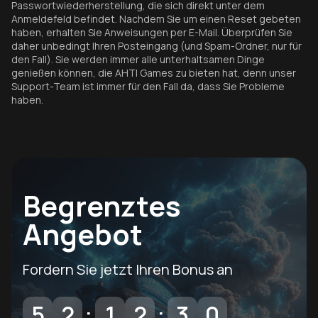
Passwortwiederherstellung, die sich direkt unter dem
Anmeldefeld befindet. Nachdem Sie um einen Reset gebeten
haben, erhalten Sie Anweisungen per E-Mail. Überprüfen Sie
daher unbedingt Ihren Posteingang (und Spam-Ordner, nur für
den Fall). Sie werden immer alle unterhaltsamen Dinge
genießen können, die AHTI Games zu bieten hat, denn unser
Support-Team ist immer für den Fall da, dass Sie Probleme
haben.
Begrenztes
Angebot
Fordern Sie jetzt Ihren Bonus an
5
2
1
2
2
8
:
: