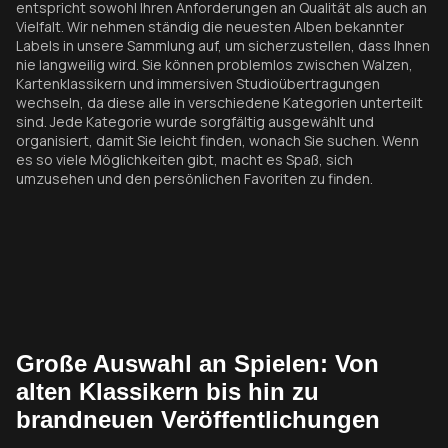
entspricht sowohl Ihren Anforderungen an Qualität als auch an
Vielfalt. Wir nehmen ständig die neuesten Alben bekannter
Labels in unsere Sammlung auf, um sicherzustellen, dass Ihnen
nie langweilig wird. Sie können problemlos zwischen Walzen,
Kartenklassikern und immersiven Studioübertragungen
wechseln, da diese alle in verschiedene Kategorien unterteilt
sind. Jede Kategorie wurde sorgfältig ausgewählt und
organisiert, damit Sie leicht finden, wonach Sie suchen. Wenn
es so viele Möglichkeiten gibt, macht es Spaß, sich
umzusehen und den persönlichen Favoriten zu finden.
Große Auswahl an Spielen: Von
alten Klassikern bis hin zu
brandneuen Veröffentlichungen