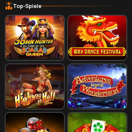
zu brandneuen Veröffentlichungen
Top-Spiele
Boni und Aktionen
Werbegeschenke mit Freispielen
Tägliche Cashback-Angebote
Turniere und Wettbewerbe
So erhalten und verwenden Sie AHTI Games Games-
Aktionscodes
AHTI-Spiele Spiele auf Ihrem Mobilgerät
So starten Sie mobil
Der Grund, warum Sie sich für unsere App entscheiden
sollten
Werden Sie VIP bei AHTI Games Games: Schalten Sie
Sonderprämien frei
Sicherheit und Spielerschutz