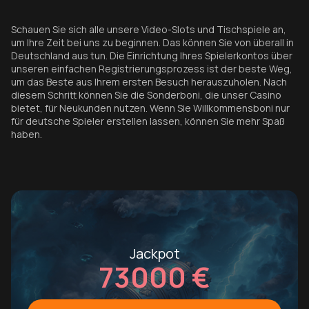
Schauen Sie sich alle unsere Video-Slots und Tischspiele an,
um Ihre Zeit bei uns zu beginnen. Das können Sie von überall in
Deutschland aus tun. Die Einrichtung Ihres Spielerkontos über
unseren einfachen Registrierungsprozess ist der beste Weg,
um das Beste aus Ihrem ersten Besuch herauszuholen. Nach
diesem Schritt können Sie die Sonderboni, die unser Casino
bietet, für Neukunden nutzen. Wenn Sie Willkommensboni nur
für deutsche Spieler erstellen lassen, können Sie mehr Spaß
haben.
Jackpot
73000 €